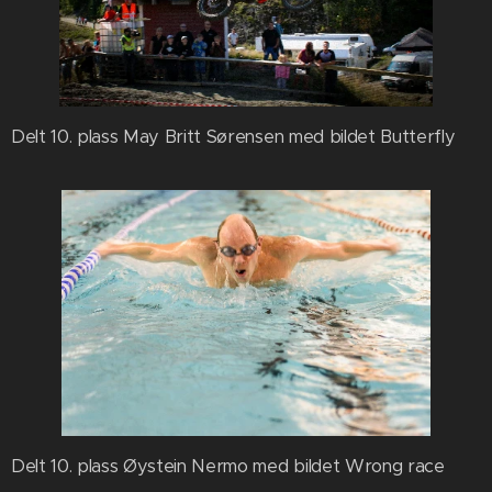
Delt 10. plass May Britt Sørensen med bildet Butterfly
Delt 10. plass Øystein Nermo med bildet Wrong race