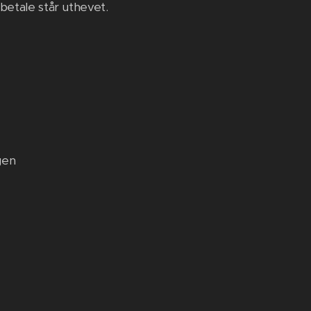
 betale står uthevet.
gen