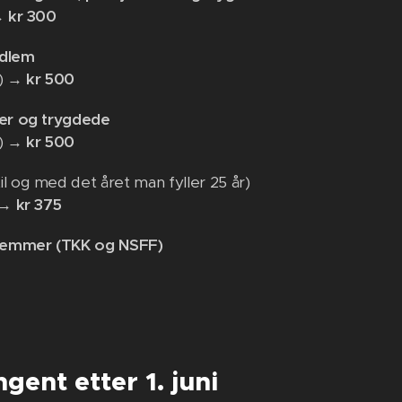
 →
kr 300
edlem
0) →
kr 500
ter og trygdede
0) →
kr 500
il og med det året man fyller 25 år)
) →
kr 375
emmer (TKK og NSFF)
gent etter 1. juni