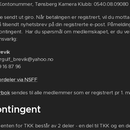
Kontonummer, Tønsberg Kamera Klubb: 0540.08.09080
ke sendt ut giro. Når betalingen er registrert, vil du mo
 tilsendt nyhetsbrev på din registrerte e-post. Påmelding
 kontingent. Har du spørsmål om medlemskapet, er du 
varlig:
revik
orgulf_brevik@yahoo.no
9 16 87 96
rdeler via NSFF
rbok
sendes til alle medlemmer som er registrert pr 1. m
ontingent
enten for TKK består av 2 deler - en del til TKK og en de