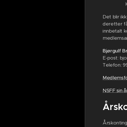
Det blir ik
deretter få
innbetalt
medlemsans
Bjørgulf B
E-post: bj
Telefon: 9
Medlemsfo
NSFF sin å
Årsk
Årskonting