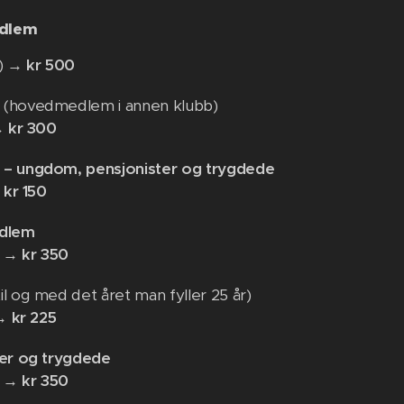
dlem
0) →
kr 500
(hovedmedlem i annen klubb)
 →
kr 300
– ungdom, pensjonister og trygdede
→
kr 150
edlem
) →
kr 350
il og med det året man fyller 25 år)
 →
kr 225
ter og trygdede
) →
kr 350