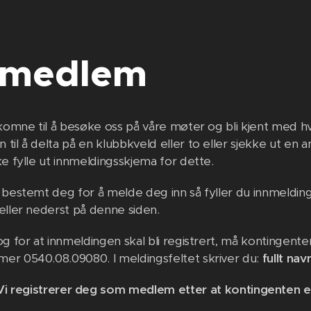
i medlem
lkomne til å besøke oss på våre møter og bli kjent med hv
til å delta på en klubbkveld eller to eller sjekke ut en
ke fylle ut innmeldingsskjema for dette.
 bestemt deg for å melde deg inn så fyller du innmelding
eller nederst på denne siden.
og for at innmeldingen skal bli registrert, må kontingent
r 0540.08.09080. I meldingsfeltet skriver du:
fullt na
Vi registrerer deg som medlem etter at kontingenten e