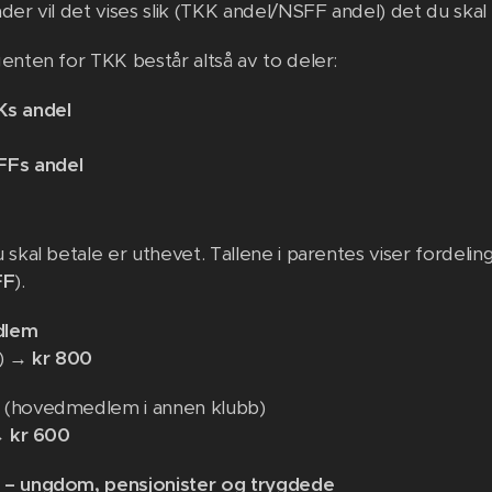
nder vil det vises slik (TKK andel/NSFF andel) det du skal
enten for TKK består altså av to deler:
Ks andel
FFs andel
 skal betale er uthevet. Tallene i parentes viser fordelin
FF
).
dlem
0) →
kr 800
(hovedmedlem i annen klubb)
 →
kr 600
– ungdom, pensjonister og trygdede