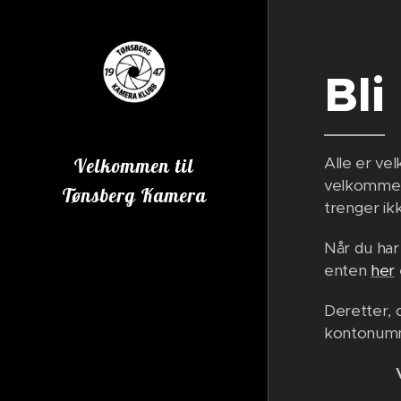
Bl
Alle er ve
Velkommen til
velkommen 
Tønsberg Kamera
trenger ik
Klubb
Når du har
enten
her
Deretter, 
kontonumme