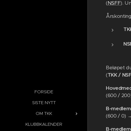
(
NSFF
). U
Årskonting
TK
NS
Beløpet du
(
TKK / NS
Hovedme
FORSIDE
(600 / 20
SISTE NYTT
B-medlem
OM TKK
(600 / 0)
KLUBBKALENDER
B-medlem 