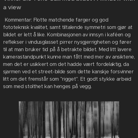
a view
Kommentar: Flotte matchende farger og god
fototeknisk kvalitet, samt tiltalende symmetri som gjør at
bildet er lett å like. Kombinasjonen av innsyn i kaféen og
reflekser i vindusglasset pirrer nysgjerrigheten og fører
til at man bruker tid på å betrakte bildet. Med litt lavere
kamerastandpunkt kunne man fått med mer av ansiktene,
men det er usikkert om det hadde vært fordelaktig, da
sjarmen ved et street-bilde som dette kanskje forsvinner
litt om det fremstår som "rigget". Et godt stykke arbeid
som med stolthet kan henges på vegg.