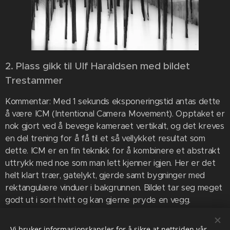
2. Plass gikk til Ulf Haraldsen med bildet
Trestammer
Kommentar: Med 1 sekunds eksponeringstid antas dette
å være ICM (Intentional Camera Movement). Opptaket er
nok gjort ved å bevege kameraet vertikalt, og det kreves
en del trening for å få til et så vellykket resultat som
dette. ICM er en fin teknikk for å kombinere et abstrakt
uttrykk med noe som man lett kjenner igjen. Her er det
helt klart trær, gatelykt, gjerde samt bygninger med
rektangulære vinduer i bakgrunnen. Bildet tar seg meget
godt ut i sort hvitt og kan gjerne pryde en vegg.
Vi bruker informasjonskapsler for å sikre at nettsiden vår