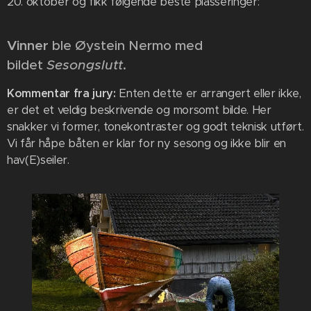
20. oktober og fikk følgende beste plasseringer:
Vinner
ble Øystein Nermo med
bildet
Sesongslutt
.
Kommentar fra jury:
Enten dette er arrangert eller ikke,
er det et veldig beskrivende og morsomt bilde. Her
snakker vi former, tonekontraster og godt teknisk utført.
Vi får håpe båten er klar for ny sesong og ikke blir en
hav(E)seiler.