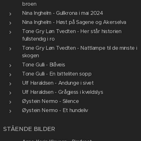
broen
Nina Inghelm - Gullkrona i mai 2024
Nina Inghelm - Høst på Sagene og Akerselva
Tone Gry Løn Tvedten - Her står historien
fullstendig i ro
Tone Gry Løn Tvedten - Nattlampe til de minste i
skogen
Tone Gulli - Blåveis
Tone Gulli - En bitteliten sopp
Ulf Haraldsen - Andunge i sivet
Ulf Haraldsen - Grågjess i kveldslys
Øystein Nermo - Silence
Øystein Nermo - Et hundeliv
STÅENDE BILDER