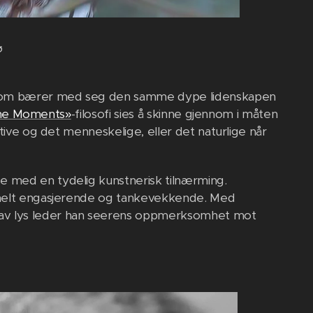
bø
 som bærer med seg den samme dype lidenskapen
the Moments»
-filosofi sies å skinne gjennom i måten
tive og det menneskelige, eller det naturlige når
e med en tydelig kunstnerisk tilnærming.
jonelt engasjerende og tankevekkende. Med
 av lys leder han seerens oppmerksomhet mot