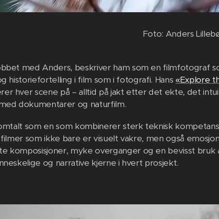
Foto: Anders Lille
obbet med Anders, beskriver ham som en filmfotograf
g historiefortelling i film som i fotografi. Hans
«Explore 
r hver scene på – alltid på jakt etter det ekte, det intui
 med dokumentarer og naturfilm.
 omtalt som en som kombinerer sterk teknisk kompetans
r filmer som ikke bare er visuelt vakre, men også emos
e komposisjoner, myke overganger og en bevisst bruk
nneskelige og narrative kjerne i hvert prosjekt.