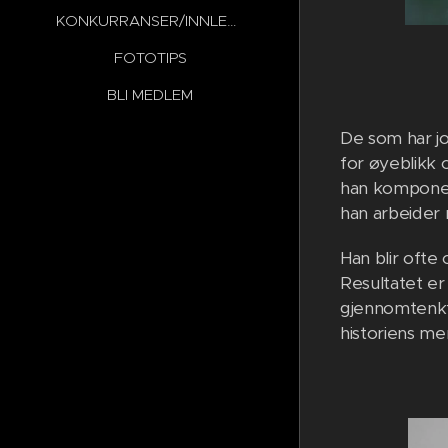
KONKURRANSER/INNLEVERINGER
FOTOTIPS
BLI MEDLEM
De som har j
for øyeblikk o
han komponere
han arbeider
Han blir ofte
Resultatet e
gjennomtenkt
historiens me