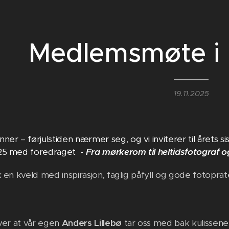
Medlemsmøte i
19.11.2025
ner – førjulstiden nærmer seg, og vi inviterer til året
25 med foredraget -
Fra mørkerom til heltidsfotograf o
 en kveld med inspirasjon, faglig påfyll og gode fotoprate
over at vår egen
Anders Lillebø
tar oss med bak kulissene og