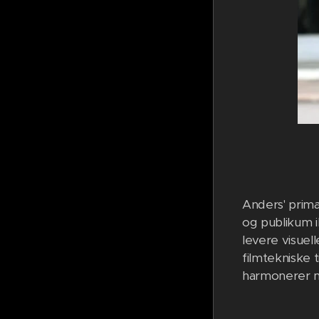
Anders' prim
og publikum i
levere visuel
filmtekniske 
harmonerer m