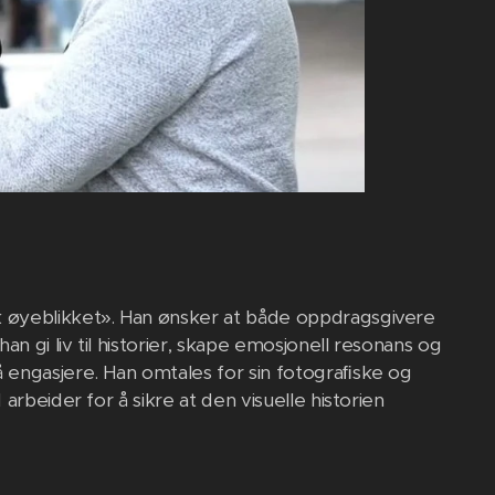
k øyeblikket». Han ønsker at både oppdragsgivere
an gi liv til historier, skape emosjonell resonans og
 engasjere. Han omtales for sin fotograﬁske og
arbeider for å sikre at den visuelle historien