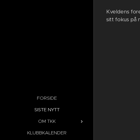
Kveldens for
sitt fokus på
FORSIDE
SISTE NYTT
OM TKK
KLUBBKALENDER