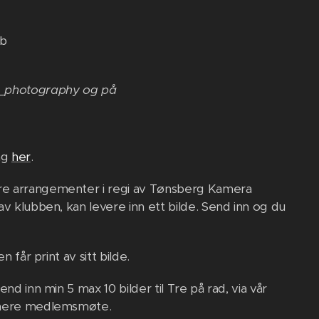
rb
b_photography og på
rag
her
.
dre arrangementer i regi av Tønsberg Kamera
v klubben, kan levere inn ett bilde. Send inn og du
 får print av sitt bilde.
nd inn min 5 max 10 bilder til Tre på rad, via vår
 senere medlemsmøte.