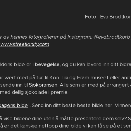
Foto: Eva Brodtko
r av hennes fotografierer på Instagram: @evabrodtkor
www.streetianity.com
dens bilde er i
bevegelse
, og du kan levere inn ditt bid
r vært med på tur til Kon-Tiki og Fram museet eller an
sende inn til
Sjokoransen
. Alle som er med på arrangert a
 med deilig sjokolade i premie.
Dagens bilde
". Send inn ditt beste beste bilde her. Vinneren
l å vise bildene dine uten å måtte presentere dem selv? Se
å er det kanskje nettopp dine bilde vi kan få se på et