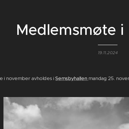
Medlemsmøte i
19.11.2024
 i november avholdes i
Semsbyhallen
mandag 25. nove