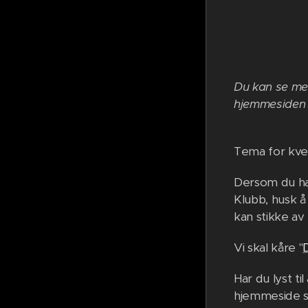
Du kan se me
hjemmesiden
Tema for kvel
Dersom du ha
Klubb, husk å 
kan stikke av
Vi skal kåre "
Har du lyst ti
hjemmeside s