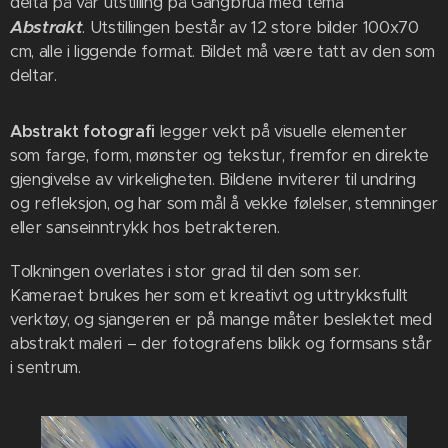
delta på vår utstilling på Gangbrua med tema
Abstrakt
. Utstillingen består av 12 store bilder 100x70
cm, alle i liggende format. Bildet må være tatt av den som
deltar.
Abstrakt fotografi
legger vekt på visuelle elementer
som farge, form, mønster og tekstur, fremfor en direkte
gjengivelse av virkeligheten. Bildene inviterer til undring
og refleksjon, og har som mål å vekke følelser, stemninger
eller sanseinntrykk hos betrakteren.
Tolkningen overlates i stor grad til den som ser.
Kameraet brukes her som et kreativt og uttrykksfullt
verktøy, og sjangeren er på mange måter beslektet med
abstrakt maleri – der fotografens blikk og formsans står
i sentrum.