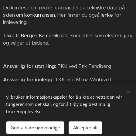
Du kan lese om regler, egenandel og tekniske data på
siden
om konkurransen
. Her finner du også
lenke
for
innlevering.
Takk til
Bergen Kameraklubb
, som stiller som ekstern jury
og velger ut bildene.
Ansvarlig for utstilling:
TKK ved
Erik Tandberg
Ansvarlig for innlegg:
TKK ved Mona Winbrant
Vi bruker informasjonskapsler for å sikre at nettsiden vår
Share
fungerer som det skal, og for å tilby deg best mulig
brukeropplevelse.
Godta bare nødvendige
Aksepter alt
Informasjonskapsler