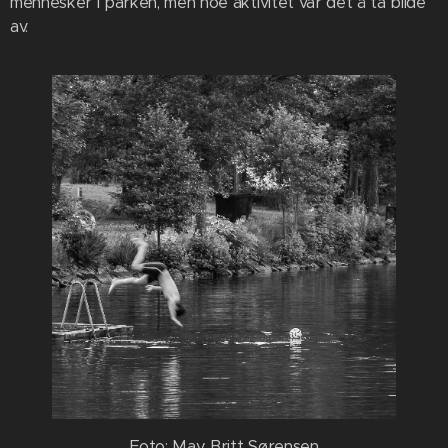
mennesker i parken, men noe aktivitet var det å ta bilde
av.
Foto: May Britt Sørensen