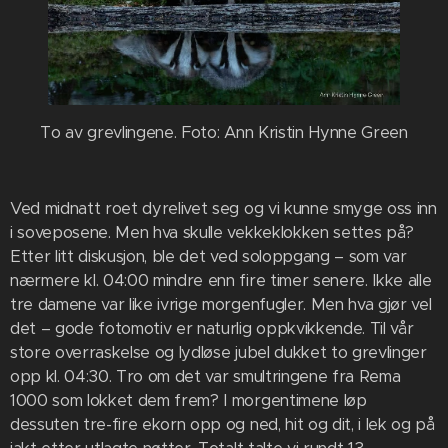
To av grevlingene. Foto: Ann Kristin Hynne Green
Ved midnatt roet dyrelivet seg og vi kunne smyge oss inn
i soveposene. Men hva skulle vekkeklokken settes på?
Etter litt diskusjon, ble det ved soloppgang – som var
nærmere kl. 04:00 mindre enn fire timer senere. Ikke alle
tre damene var like ivrige morgenfugler. Men hva gjør vel
det – gode fotomotiv er naturlig oppkvikkende. Til vår
store overraskelse og lydløse jubel dukket to grevlinger
opp kl. 04:30. Tro om det var smultringene fra Rema
1000 som lokket dem frem? I morgentimene løp
dessuten tre-fire ekorn opp og ned, hit og dit, i lek og på