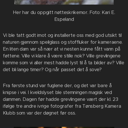
Her har du oppgitt nøtteskrikemor. Foto: Kari E.
Espeland
Vi ble tatt godt imot og installerte oss med god utsikt til
naturen gjennom speilglass og stoffluker for kameraene.
En liten dam var så nær at vi nesten kunne fått vann på
føttene. Ville vi klare å være stille nok? Ville grevlingene
komme som vi aller mest hadde lyst til å ta bilder av? Ville
det bli lange timer? Og når passet det å sove?
Fra første stund var fuglene der, og det var bare å
knipse i vei. I kveldslyset ble stemningen magisk ved
dammen. Dagen før hadde grevlingene vært der kl. 23
ifølge tre andre ivrige fotografer fra Tønsberg Kamera
Klubb som var der døgnet før oss.