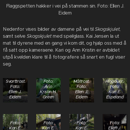
Flaggspetten hakker i vei på stammen sin. Foto: Ellen J.
Eidem
Nedenfor vises bilder av damene på vei til
Skogskjulet
,
samt selve
Skogskjulet
med speilglass. Kai Jensen la ut
mat til dyrene med en gang vi kom dit, og hjalp oss med å
få satt opp kameraene. Kari og Ann Kristin er avbildet
utpå kvelden klare til å fotografere så snart en fugl viser
seg.
Svarttrost.
Foto:
Måltrost.
Ringduer.
Foto:
Ann
Foto:
Foto:
Ellen J.
Kristin H.
Ellen J.
Kari E.
Eidem
Green
Eidem
Espeland
Foto:
Foto:
Foto:
Foto:
Kari E.
Kari E.
Kari E.
Ellen J.